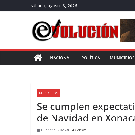
Saltar
sábado, agosto 8, 2026
al
contenido
NACIONAL
POLÍTICA
MUNICIPIOS
MUNICIPIOS
Se cumplen expectati
de Navidad en Xonac
13 enero, 2025
349 Views