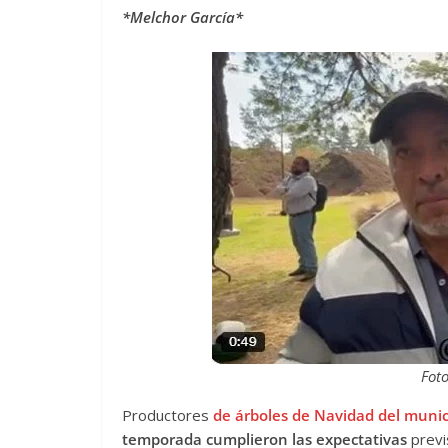
*Melchor García*
Foto
Productores
de árboles de Navidad del munic
temporada cumplieron las expectativas
previ