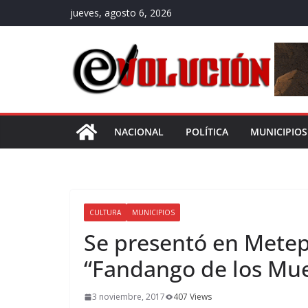
Saltar
jueves, agosto 6, 2026
al
contenido
NACIONAL
POLÍTICA
MUNICIPIOS
CULTURA
MUNICIPIOS
Se presentó en Metep
“Fandango de los Mue
3 noviembre, 2017
407 Views