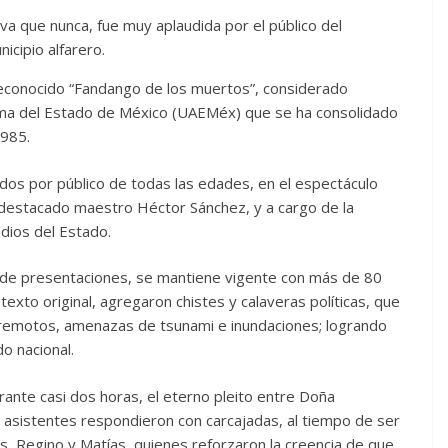
va que nunca, fue muy aplaudida por el público del
nicipio alfarero.
 reconocido “Fandango de los muertos”, considerado
oma del Estado de México (UAEMéx) que se ha consolidado
1985.
tados por público de todas las edades, en el espectáculo
el destacado maestro Héctor Sánchez, y a cargo de la
dios del Estado.
 de presentaciones, se mantiene vigente con más de 80
xto original, agregaron chistes y calaveras políticas, que
erremotos, amenazas de tsunami e inundaciones; logrando
do nacional.
rante casi dos horas, el eterno pleito entre Doña
 asistentes respondieron con carcajadas, al tiempo de ser
és, Regino y Matías, quienes reforzaron la creencia de que