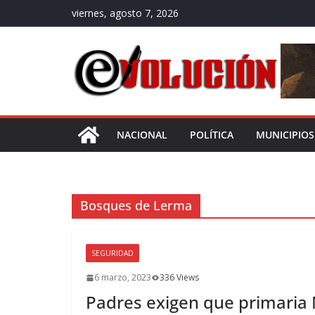
Saltar
viernes, agosto 7, 2026
al
contenido
NACIONAL
POLÍTICA
MUNICIPIOS
Bosques de Lerma
SEGURIDAD
6 marzo, 2023
336 Views
Padres exigen que primaria