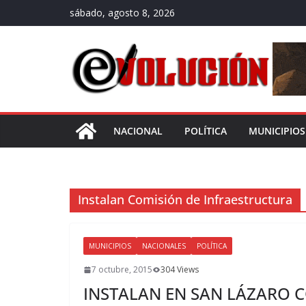
Saltar
sábado, agosto 8, 2026
al
contenido
NACIONAL
POLÍTICA
MUNICIPIOS
Instalan Comisión de Infraestructura
MUNICIPIOS
NACIONALES
POLÍTICA
7 octubre, 2015
304 Views
INSTALAN EN SAN LÁZARO C