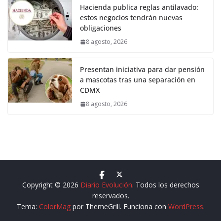
Hacienda publica reglas antilavado:
estos negocios tendrán nuevas
obligaciones
8 agosto, 2026
Presentan iniciativa para dar pensión
a mascotas tras una separación en
CDMX
8 agosto, 2026
Copyright © 2026
Diario Evolución
. Todos los derechos
reservados.
Tema:
ColorMag
por ThemeGrill. Funciona con
WordPress
.