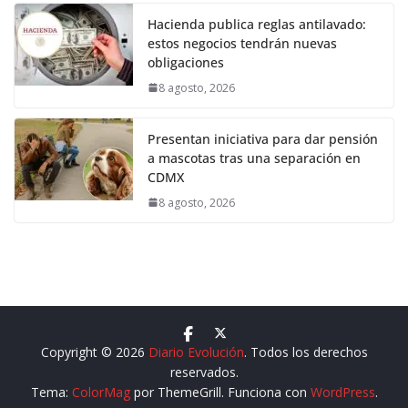
Hacienda publica reglas antilavado:
estos negocios tendrán nuevas
obligaciones
8 agosto, 2026
Presentan iniciativa para dar pensión
a mascotas tras una separación en
CDMX
8 agosto, 2026
Copyright © 2026
Diario Evolución
. Todos los derechos
reservados.
Tema:
ColorMag
por ThemeGrill. Funciona con
WordPress
.