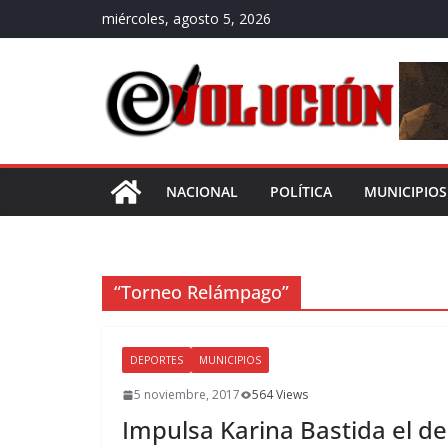
Saltar
miércoles, agosto 5, 2026
al
contenido
NACIONAL
POLÍTICA
MUNICIPIOS
“Torneo Relámpago”
DEPORTES
MUNICIPIOS
5 noviembre, 2017
564 Views
Impulsa Karina Bastida el d