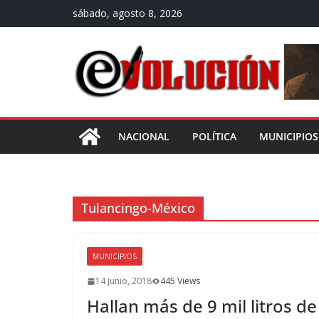
Saltar
sábado, agosto 8, 2026
al
contenido
NACIONAL
POLÍTICA
MUNICIPIOS
Tulancingo-México
MUNICIPIOS
14 junio, 2018
445 Views
Hallan más de 9 mil litros d