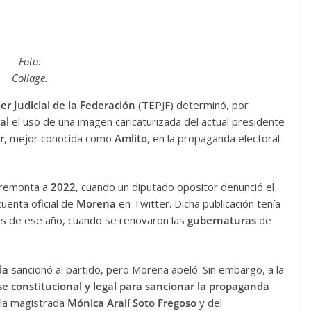
Foto:
Collage.
der Judicial de la Federación
(TEPJF) determinó, por
ral
el uso de una imagen caricaturizada del actual presidente
r
, mejor conocida como
Amlito
, en la propaganda electoral
e remonta a
2022
, cuando un diputado opositor denunció el
cuenta oficial de
Morena
en Twitter. Dicha publicación tenía
ios de ese año, cuando se renovaron las
gubernaturas
de
ada
sancionó al partido, pero Morena apeló. Sin embargo, a la
se constitucional y legal para sancionar la propaganda
e la magistrada
Mónica Aralí Soto Fregoso
y del