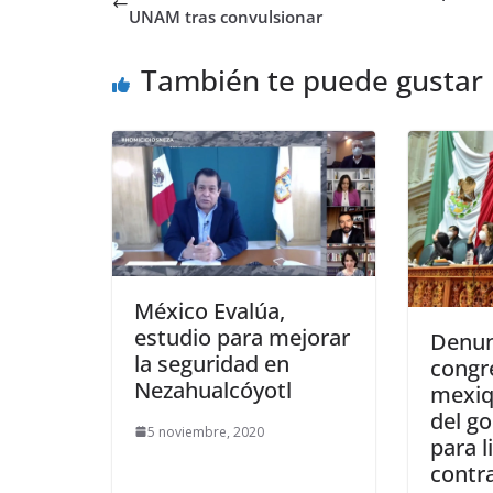
UNAM tras convulsionar
También te puede gustar
México Evalúa,
estudio para mejorar
Denun
la seguridad en
congr
Nezahualcóyotl
mexiq
del go
5 noviembre, 2020
para l
contra