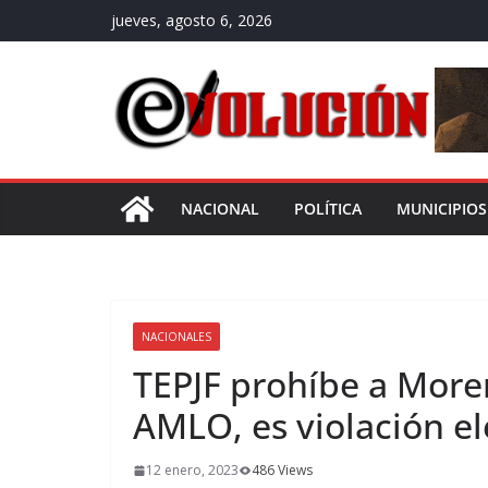
Saltar
jueves, agosto 6, 2026
al
contenido
NACIONAL
POLÍTICA
MUNICIPIOS
NACIONALES
TEPJF prohíbe a More
AMLO, es violación el
12 enero, 2023
486 Views