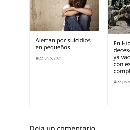
Alertan por suicidios
En Hi
en pequeños
deces
ya va
22 junio, 2021
con 
compl
22 juni
Deja un comentario