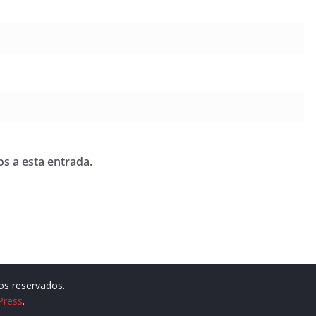
os a esta entrada.
os reservados.
Press
.