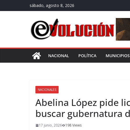
Saltar
sábado, agosto 8, 2026
al
contenido
NACIONAL
POLÍTICA
MUNICIPIOS
NACIONALES
Abelina López pide li
buscar gubernatura 
17 junio, 2026
198 Views