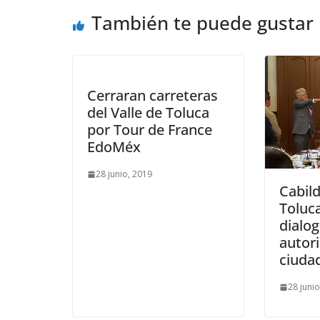
También te puede gustar
Cerraran carreteras
del Valle de Toluca
por Tour de France
EdoMéx
28 junio, 2019
Cabil
Toluc
dialo
autor
ciuda
28 juni