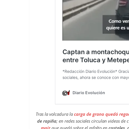
Tras la volcadura la
carga de grano quedó regad
de rapiña
; en redes sociales circulan videos de
maíz
que quedó sobre el asfalto en
costales, 