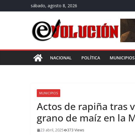
Saltar
sábado, agosto 8, 2026
al
contenido
NACIONAL
POLÍTICA
MUNICIPIOS
MUNICIPIOS
Actos de rapiña tras 
grano de maíz en la 
23 abril, 2025
373 Views