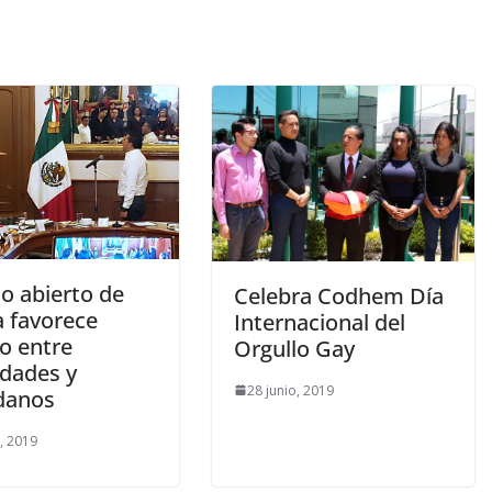
do abierto de
Celebra Codhem Día
a favorece
Internacional del
go entre
Orgullo Gay
idades y
28 junio, 2019
danos
o, 2019