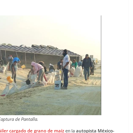
Captura de Pantalla.
ráiler cargado de grano de maíz
en la
autopista México-