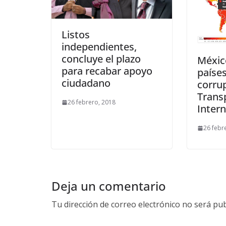
Listos
independientes,
concluye el plazo
Méxic
para recabar apoyo
paíse
ciudadano
corru
Trans
26 febrero, 2018
Intern
26 febr
Deja un comentario
Tu dirección de correo electrónico no será pub