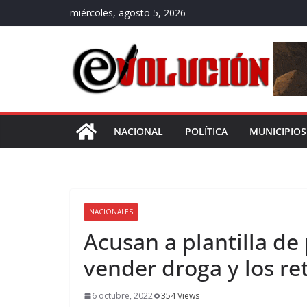
Saltar
miércoles, agosto 5, 2026
al
contenido
NACIONAL
POLÍTICA
MUNICIPIOS
NACIONALES
Acusan a plantilla de
vender droga y los re
6 octubre, 2022
354 Views