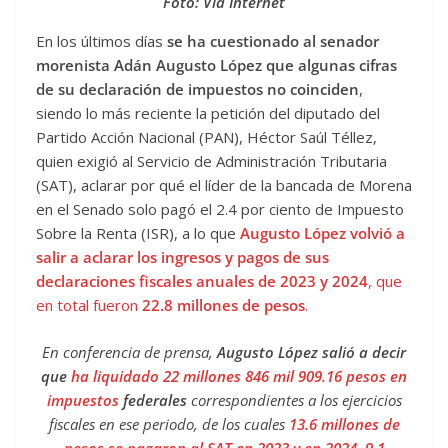
Foto: Vía Internet
En los últimos días
se ha cuestionado al senador
morenista Adán Augusto López que algunas cifras
de su declaración de impuestos no coinciden
,
siendo lo más reciente la petición del diputado del
Partido Acción Nacional (PAN), Héctor Saúl Téllez,
quien exigió al Servicio de Administración Tributaria
(SAT), aclarar por qué el líder de la bancada de Morena
en el Senado solo pagó el 2.4 por ciento de Impuesto
Sobre la Renta (ISR), a lo que
Augusto López volvió a
salir a aclarar los ingresos y pagos de sus
declaraciones fiscales anuales de 2023 y 2024
, que
en total fueron
22.8 millones de pesos
.
En conferencia de prensa,
Augusto López salió a decir
que
ha liquidado 22 millones 846 mil 909.16 pesos en
impuestos
federales
correspondientes a los ejercicios
fiscales en ese periodo, de los cuales
13.6 millones de
pesos se pagaron al SAT en 2023 y en 2024, 9.1