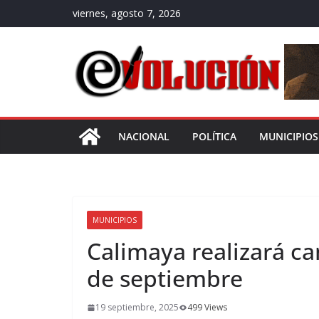
Saltar
viernes, agosto 7, 2026
al
contenido
NACIONAL
POLÍTICA
MUNICIPIOS
MUNICIPIOS
Calimaya realizará ca
de septiembre
19 septiembre, 2025
499 Views