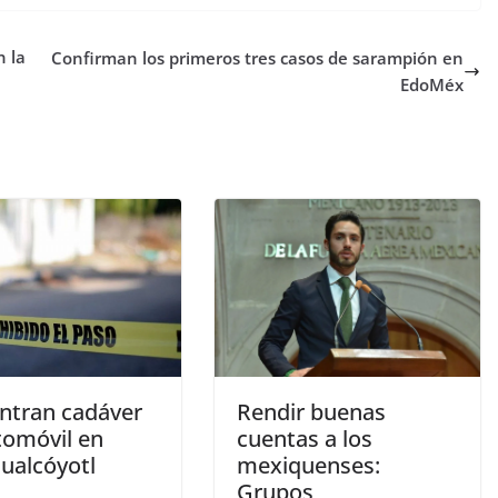
n la
Confirman los primeros tres casos de sarampión en
EdoMéx
Rendir buenas
ntran cadáver
cuentas a los
tomóvil en
mexiquenses:
ualcóyotl
Grupos