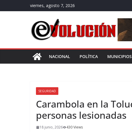
Saltar
viernes, agosto 7, 2026
al
contenido
NACIONAL
POLÍTICA
MUNICIPIOS
SEGURIDAD
Carambola en la Tolu
personas lesionadas
18 junio, 2026
430 Views