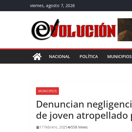
Saltar
viernes, agosto 7, 2026
al
contenido
NACIONAL
POLÍTICA
MUNICIPIOS
MUNICIPIOS
Denuncian negligenci
de joven atropellado
17 febrero, 2025
558 Views