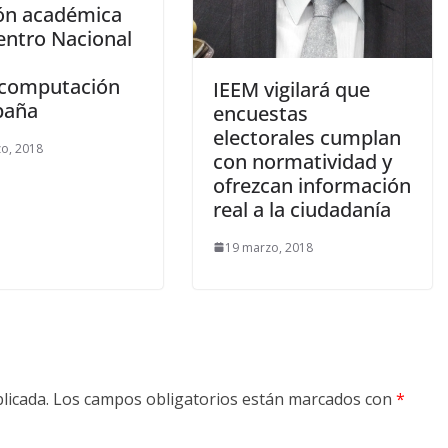
ión académica
entro Nacional
computación
IEEM vigilará que
paña
encuestas
electorales cumplan
o, 2018
con normatividad y
ofrezcan información
real a la ciudadanía
19 marzo, 2018
licada.
Los campos obligatorios están marcados con
*