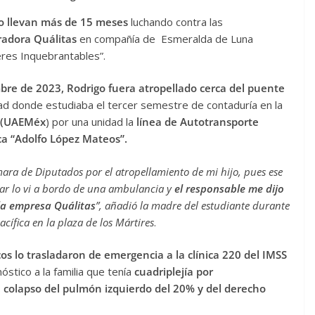
igo llevan más de 15 meses
luchando contra las
uradora Quálitas
en compañía de Esmeralda de Luna
eres Inquebrantables”.
bre de 2023, Rodrigo fuera atropellado cerca del puente
cultad donde estudiaba el tercer semestre de contaduría en la
o (UAEMéx
) por una unidad la
línea de Autotransporte
a “Adolfo López Mateos”.
ra de Diputados por el atropellamiento de mi hijo, pues ese
gar lo vi a bordo de una ambulancia y
el responsable me dijo
 la empresa Quálitas
”, añadió la madre del estudiante durante
cífica en la plaza de los Mártires
.
os lo trasladaron de emergencia a la clínica 220 del IMSS
óstico a la familia que tenía
cuadriplejía por
, colapso del pulmón izquierdo del 20% y del derecho