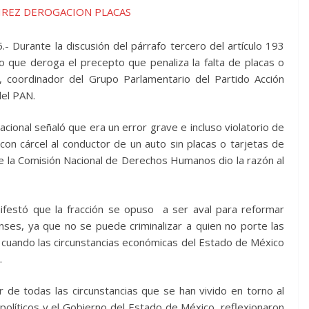
- Durante la discusión del párrafo tercero del artículo 193
 que deroga el precepto que penaliza la falta de placas o
z, coordinador del Grupo Parlamentario del Partido Acción
del PAN.
cional señaló que era un error grave e incluso violatorio de
r con cárcel al conductor de un auto sin placas o tarjetas de
que la Comisión Nacional de Derechos Humanos dio la razón al
ifestó que la fracción se opuso a ser aval para reformar
ses, ya que no se puede criminalizar a quien no porte las
ón, cuando las circunstancias económicas del Estado de México
.
 de todas las circunstancias que se han vivido en torno al
 políticos y el Gobierno del Estado de México, reflexionaron