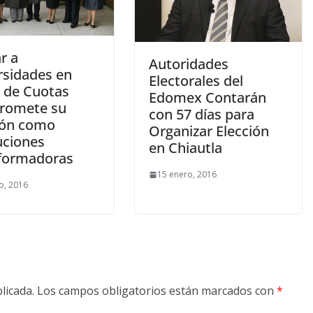
r a
Autoridades
rsidades en
Electorales del
 de Cuotas
Edomex Contarán
romete su
con 57 días para
ión como
Organizar Elección
uciones
en Chiautla
formadoras
15 enero, 2016
o, 2016
licada.
Los campos obligatorios están marcados con
*