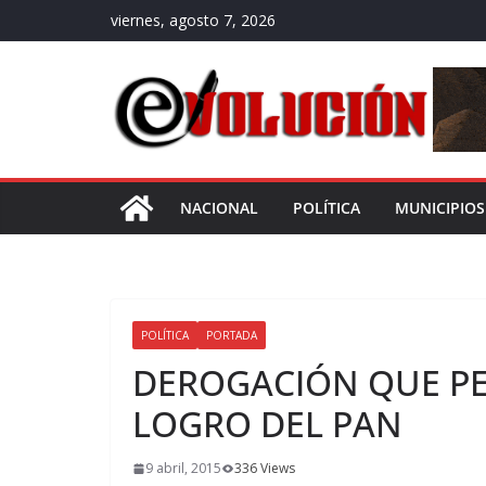
Saltar
viernes, agosto 7, 2026
al
contenido
NACIONAL
POLÍTICA
MUNICIPIOS
POLÍTICA
PORTADA
DEROGACIÓN QUE PEN
LOGRO DEL PAN
9 abril, 2015
336 Views