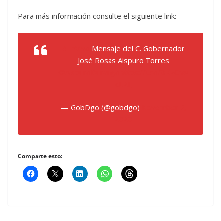
Para más información consulte el siguiente link:
#EnVivo
Mensaje del C. Gobernador
José Rosas Aispuro Torres
@AispuroDurango
https://t.co/8KzCnw
cE2F
— GobDgo (@gobdgo)
November 2,
2020
Comparte esto: