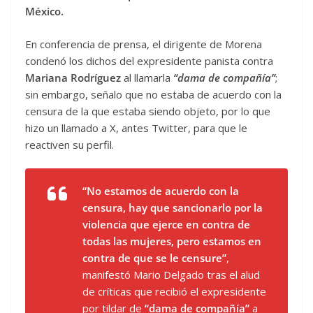
México.
En conferencia de prensa, el dirigente de Morena
condenó los dichos del expresidente panista contra
Mariana Rodríguez
al llamarla
“dama de compañía”
;
sin embargo, señalo que no estaba de acuerdo con la
censura de la que estaba siendo objeto, por lo que
hizo un llamado a X, antes Twitter, para que le
reactiven su perfil.
“No estamos de acuerdo con la
censura, hay que sancionarlo por la
violencia que ejerce en contra de
todas las mujeres, pero estamos en
contra de que se le censure”
,
manifestó Mario Delgado tras el alud
de críticas que recibió el expresidente
por tildar de
“dama de compañía”
a