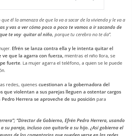
o que él la amenaza de que la va a sacar de la vivienda y le va a
ras y vas a ver cómo poco a poco te vamos a ir sacando de
 que te voy quitar al niño
, porque tu cerebro no te da”.
mujer.
Efrén se lanza contra ella y le intenta quitar el
e ve que la agarra con fuerza,
mientras el niño llora, se
pe fuerte
. La mujer agarra el teléfono, a quien se le puede
ón.
las redes, quienes
cuestionan a la gobernadora del
s que violentan a sus parejas lleguen a ostentar cargos
 Pedro Herrera se aproveche de su posición
para
rrera”; “Director de Gobierno, Efrén Pedro Herrera, usando
 su pareja, incluso con quitarle a su hijo. ¿Así gobierna el
gunos de los comentarios que pueden verse en las redes.