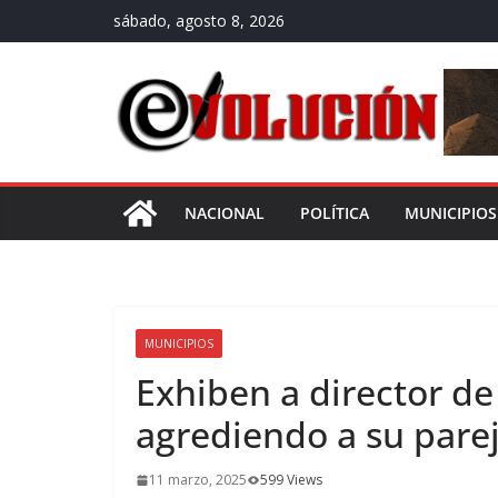
Saltar
sábado, agosto 8, 2026
al
contenido
NACIONAL
POLÍTICA
MUNICIPIOS
MUNICIPIOS
Exhiben a director d
agrediendo a su pare
11 marzo, 2025
599 Views