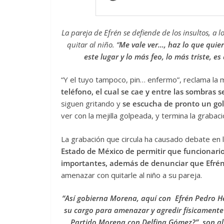
La pareja de Efrén se defiende de los insultos, a l
quitar al niño. “
Me vale ver…, haz lo que quie
este lugar y lo más feo, lo más triste, es
“Y el tuyo tampoco, pin… enfermo”, reclama la 
teléfono, el cual se cae y entre las sombras s
siguen gritando y
se escucha de pronto un gol
ver con la mejilla golpeada, y termina la grabaci
La grabación que circula ha causado debate en 
Estado de México de permitir que funcionario
importantes, además de denunciar que Efrén
amenazar con quitarle al niño a su pareja.
“Así gobierna Morena, aquí con Efrén Pedro He
su cargo para amenazar y agredir físicamente a
Partido Morena con Delfina Gómez?”, son al