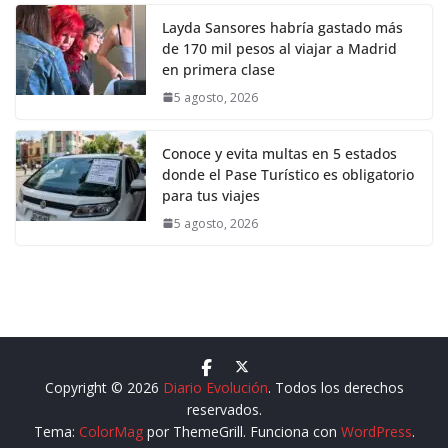
Layda Sansores habría gastado más
de 170 mil pesos al viajar a Madrid
en primera clase
5 agosto, 2026
Conoce y evita multas en 5 estados
donde el Pase Turístico es obligatorio
para tus viajes
5 agosto, 2026
Copyright © 2026
Diario Evolución
. Todos los derechos
reservados.
Tema:
ColorMag
por ThemeGrill. Funciona con
WordPress
.