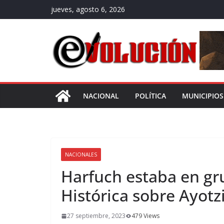
Saltar
jueves, agosto 6, 2026
al
contenido
NACIONAL
POLÍTICA
MUNICIPIOS
NACIONALES
Harfuch estaba en gr
Histórica sobre Ayotz
27 septiembre, 2023
479 Views