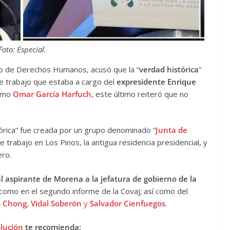
Foto: Especial.
io de Derechos Humanos, acusó que la “
verdad histórica
”
de trabajo que estaba a cargo del
expresidente Enrique
como
Omar García Harfuch
, este último reiteró que no
órica” fue creada por un grupo denominado “
Junta de
 trabajo en Los Pinos, la antigua residencia presidencial, y
ero.
l aspirante de Morena a la jefatura de gobierno de la
como en el segundo informe de la Covaj; así como del
o Chong
,
Vidal Soberón
y
Salvador Cienfuegos
.
olución
te recomienda: