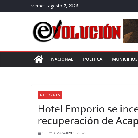
Saltar
viernes, agosto 7, 2026
al
contenido
NACIONAL
POLÍTICA
MUNICIPIOS
NACIONALES
Hotel Emporio se inc
recuperación de Acap
3 enero, 2024
509 Views