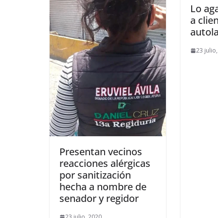
Lo ag
a clie
autol
23 julio
Presentan vecinos
reacciones alérgicas
por sanitización
hecha a nombre de
senador y regidor
23 julio, 2020