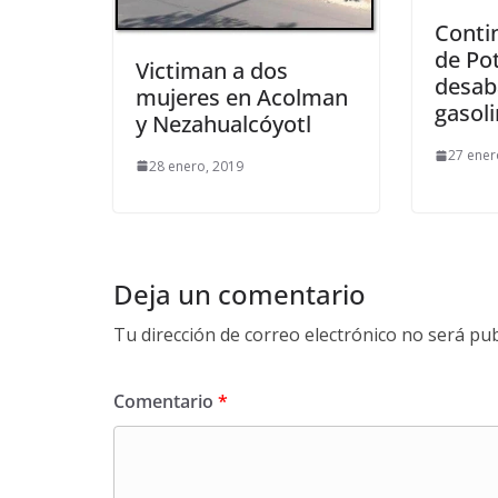
Conti
de Po
Victiman a dos
desab
mujeres en Acolman
gasoli
y Nezahualcóyotl
27 ener
28 enero, 2019
Deja un comentario
Tu dirección de correo electrónico no será pub
Comentario
*