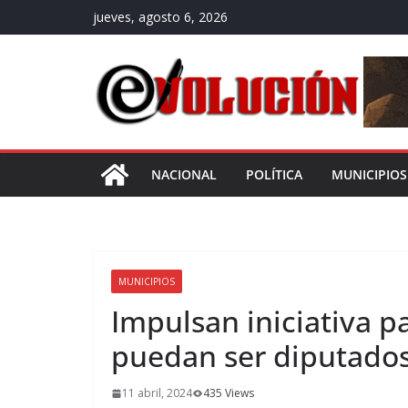
Saltar
jueves, agosto 6, 2026
al
contenido
NACIONAL
POLÍTICA
MUNICIPIOS
MUNICIPIOS
Impulsan iniciativa p
puedan ser diputado
11 abril, 2024
435 Views