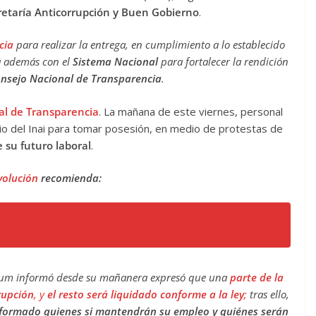
retaría Anticorrupción y Buen Gobierno
.
cia
para realizar la entrega, en cumplimiento a lo establecido
rá además con el
Sistema Nacional
para fortalecer la rendición
nsejo Nacional de Transparencia
.
al de Transparencia
. La mañana de este viernes, personal
cio del Inai para tomar posesión, en medio de protestas de
 su futuro laboral
.
volución
recomienda:
 acoso sexual fue avalado por el Congreso Mexiquense
baum informó desde su mañanera expresó que una
parte de la
rupción
, y
el resto será liquidado conforme a la ley
;
tras ello,
nformado quienes si mantendrán su empleo y quiénes serán