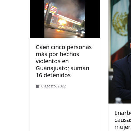
Caen cinco personas
más por hechos
violentos en
Guanajuato; suman
16 detenidos
16 agosto, 2022
Enarbo
causa
mujere