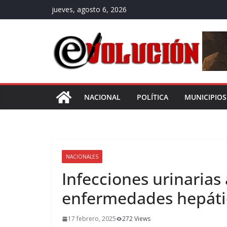
Saltar
jueves, agosto 6, 2026
al
contenido
NACIONAL
POLÍTICA
MUNICIPIOS
NACIONALES
Infecciones urinarias
enfermedades hepátic
17 febrero, 2025
272 Views