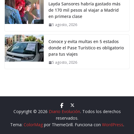
Layda Sansores habría gastado más
de 170 mil pesos al viajar a Madrid
en primera clase
5 agosto, 2026
Conoce y evita multas en 5 estados
donde el Pase Turístico es obligatorio
para tus viajes
5 agosto, 2026
Copyright © 2026
Diario Evolución
. Todos los derechos
reservados.
Tema:
ColorMag
por ThemeGrill. Funciona con
WordPress
.