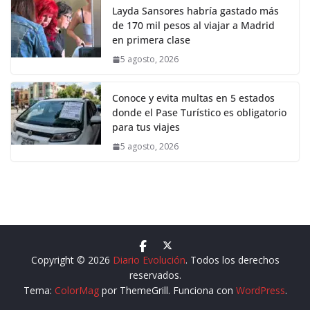
Layda Sansores habría gastado más
de 170 mil pesos al viajar a Madrid
en primera clase
5 agosto, 2026
Conoce y evita multas en 5 estados
donde el Pase Turístico es obligatorio
para tus viajes
5 agosto, 2026
Copyright © 2026
Diario Evolución
. Todos los derechos
reservados.
Tema:
ColorMag
por ThemeGrill. Funciona con
WordPress
.