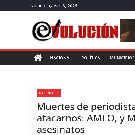
Saltar
sábado, agosto 8, 2026
al
contenido
NACIONAL
POLÍTICA
MUNICIPIOS
NACIONALES
Muertes de periodista
atacarnos: AMLO, y M
asesinatos