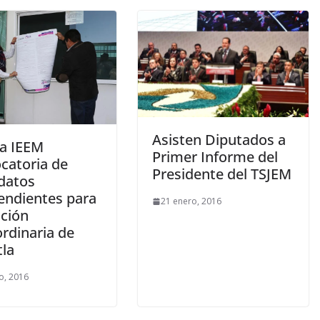
Asisten Diputados a
ca IEEM
Primer Informe del
catoria de
Presidente del TSJEM
datos
endientes para
21 enero, 2016
cción
ordinaria de
tla
o, 2016