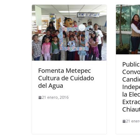
Publi
Fomenta Metepec
Convo
Cultura de Cuidado
Candi
del Agua
Indep
la Ele
21 enero, 2016
Extra
Chiau
21 ener