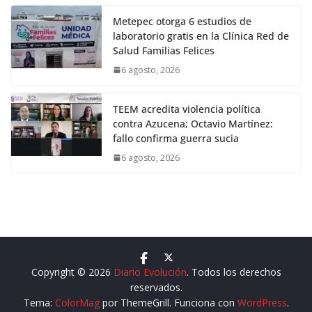
Metepec otorga 6 estudios de
laboratorio gratis en la Clínica Red de
Salud Familias Felices
6 agosto, 2026
TEEM acredita violencia política
contra Azucena; Octavio Martínez:
fallo confirma guerra sucia
6 agosto, 2026
Copyright © 2026
Diario Evolución
. Todos los derechos
reservados.
Tema:
ColorMag
por ThemeGrill. Funciona con
WordPress
.