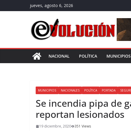
Saltar
jueves, agosto 6, 2026
al
contenido
NACIONAL
POLÍTICA
MUNICIPIOS
MUNICIPIOS
NACIONALES
POLÍTICA
PORTADA
SEGUR
Se incendia pipa de g
reportan lesionados
19 diciembre, 2020
351 Views