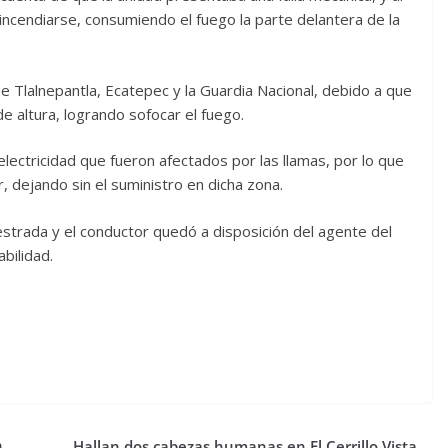
cendiarse, consumiendo el fuego la parte delantera de la
de Tlalnepantla, Ecatepec y la Guardia Nacional, debido a que
e altura, logrando sofocar el fuego.
electricidad que fueron afectados por las llamas, por lo que
, dejando sin el suministro en dicha zona.
estrada y el conductor quedó a disposición del agente del
bilidad.
n
Hallan dos cabezas humanas en El Cerrillo Vista