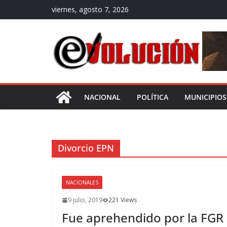
Saltar
viernes, agosto 7, 2026
al
contenido
NACIONAL
POLÍTICA
MUNICIPIOS
Divorcio EPN
NACIONALES
9 julio, 2019
221 Views
Fue aprehendido por la FGR 