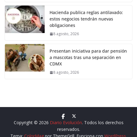
Hacienda publica reglas antilavado:
estos negocios tendrán nuevas
obligaciones
8 agosto, 2026
Presentan iniciativa para dar pensión
a mascotas tras una separación en
CDMX
8 agosto, 2026
Copyright © 2026
Diario Evolución
. Todos los derechos
reservados.
Tema:
ColorMag
por ThemeGrill. Funciona con
WordPress
.