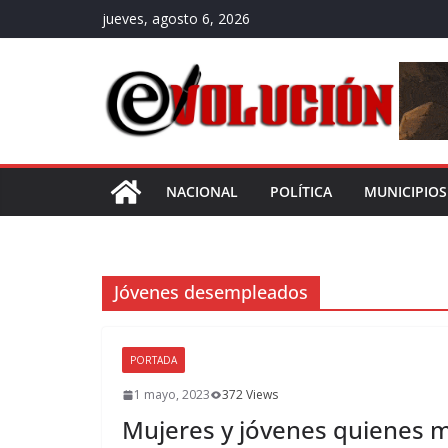
Saltar
jueves, agosto 6, 2026
al
contenido
NACIONAL
POLÍTICA
MUNICIPIOS
Jóvenes desempleados
PORTADA
1 mayo, 2023
372 Views
Mujeres y jóvenes quienes 