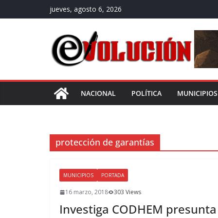
Saltar
jueves, agosto 6, 2026
al
contenido
NACIONAL
POLÍTICA
MUNICIPIOS
protección de garantías
MUNICIPIOS
PORTADA
16 marzo, 2018
303 Views
Investiga CODHEM presunta 