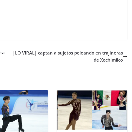
sta
|LO VIRAL| captan a sujetos peleando en trajineras
de Xochimilco