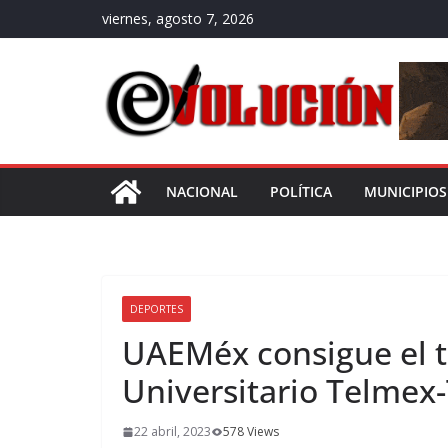
Saltar
viernes, agosto 7, 2026
al
contenido
NACIONAL
POLÍTICA
MUNICIPIOS
DEPORTES
UAEMéx consigue el 
Universitario Telmex-
22 abril, 2023
578 Views