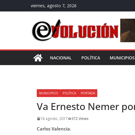
Saltar
viernes, agosto 7, 2026
al
contenido
NACIONAL
POLÍTICA
MUNICIPIOS
MUNICIPIOS
POLÍTICA
PORTADA
Va Ernesto Nemer por 
18 agosto, 2017
372 Views
Carlos Valencia.