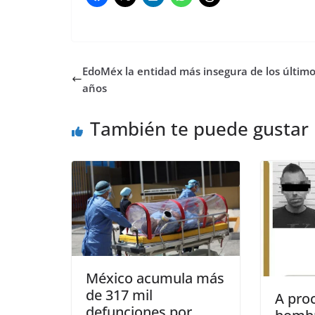
EdoMéx la entidad más insegura de los últim
años
También te puede gustar
México acumula más
de 317 mil
A proc
defunciones por