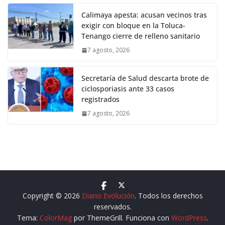
Calimaya apesta: acusan vecinos tras
exigir con bloque en la Toluca-
Tenango cierre de relleno sanitario
7 agosto, 2026
Secretaría de Salud descarta brote de
ciclosporiasis ante 33 casos
registrados
7 agosto, 2026
Copyright © 2026
Diario Evolución
. Todos los derechos
reservados.
Tema:
ColorMag
por ThemeGrill. Funciona con
WordPress
.