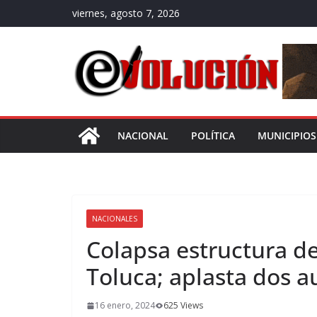
Saltar
viernes, agosto 7, 2026
al
contenido
NACIONAL
POLÍTICA
MUNICIPIOS
NACIONALES
Colapsa estructura d
Toluca; aplasta dos a
16 enero, 2024
625 Views