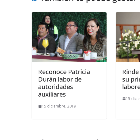
Reconoce Patricia
Rinde
Durán labor de
su pr
autoridades
labor
auxiliares
15 dici
15 diciembre, 2019