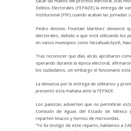
sacar las manos del proceso electoral, tras most
Delitos Electorales (FEPADE) la entrega de vaso
Institucional (PRI) cuando acaban las jornadas s
Pedro Antonio Fountain Martínez denunció que
electorales, debido a que está utilizando los
en varios municipios como Nezahualcóyotl, Nauc
Tras reconocer que días atrás aprobaron como
operando durante la época electoral, afirmaron
los ciudadanos, sin embargo el funcionario está
La denuncia por la entrega de utilitarios y prom
presentó esta mañana ante la FEPADE.
Los panistas advierten que no permitirán est
Comisión de Aguas del Estado de México (C
reparten tinacos y hornos de microondas.
“Yo fui testigo de este reparto, hablamos a CA