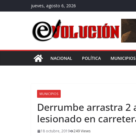
Saltar
jueves, agosto 6, 2026
al
contenido
NACIONAL
POLÍTICA
MUNICIPIOS
MUNICIPIOS
Derrumbe arrastra 2 
lesionado en carrete
18 octubre, 2019
249 Views