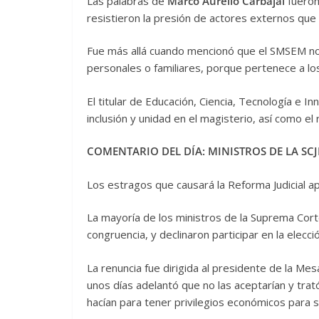
Las palabras de
Marco Aurelio Carbajal
fueron
resistieron la presión de actores externos que q
Fue más allá cuando mencionó que el SMSEM no
personales o familiares, porque pertenece a l
El titular de Educación, Ciencia, Tecnología e I
inclusión y unidad en el magisterio, así como el
COMENTARIO DEL DÍA: MINISTROS DE LA SC
Los estragos que causará la Reforma Judicial a
La mayoría de los ministros de la Suprema Cort
congruencia, y declinaron participar en la elec
La renuncia fue dirigida al presidente de la Me
unos días adelantó que no las aceptarían y trat
hacían para tener privilegios económicos para su