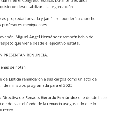
 claras en el Congreso Estatal. Durante tres años
uisieron desestabilizar a la organización.
 es propiedad privada y jamás responderá a caprichos
os profesores mexiquenses.
nnovación,
Miguel Ángel Hernández
también hablo de
 respeto que viene desde el ejecutivo estatal.
JN PRESENTAN RENUNCIA.
penas se notan.
e de Justicia renunciaron a sus cargos como un acto de
ción de ministros programada para el 2025.
sa Directiva del Senado,
Gerardo Fernández
que desde hace
ó de desviar el fondo de la renuncia asegurando que lo
 retiro.