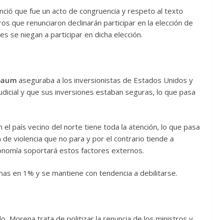
ció que fue un acto de congruencia y respeto al texto
ros que renunciaron declinarán participar en la elección de
 se niegan a participar en dicha elección.
nbaum
aseguraba a los inversionistas de Estados Unidos y
judicial y que sus inversiones estaban seguras, lo que pasa
en el país vecino del norte tiene toda la atención, lo que pasa
a de violencia que no para y por el contrario tiende a
conomía soportará estos factores externos.
enas en 1% y se mantiene con tendencia a debilitarse.
o, Morena trata de politizar la renuncia de los ministros y