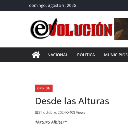
Saltar
domingo, agosto 9, 2026
al
contenido
NACIONAL
POLÍTICA
MUNICIPIOS
OPINIÓN
Desde las Alturas
31 octubre, 2024
408 Views
*Arturo Albíter*