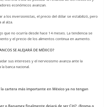
icadores económicos avanzan.
 a los inversionistas, el precio del dólar se estabilizó, pero
al alza.
go que no ocurría desde hace 14 meses. La tendencia se
emento y el precio de los alimentos continua en aumento.
BANCOS SE ALEJARÁ DE MÉXICO?
dar sus intereses y el nerviosismo avanza ante la
 la banca nacional.
 la cartera más importante en México ya no tengan
r o Banamex finalmente dejará de ser Citi? ¿Broma o