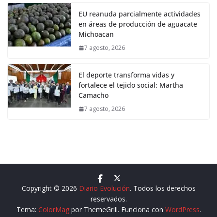
EU reanuda parcialmente actividades
en áreas de producción de aguacate
Michoacan
7 agosto, 2026
El deporte transforma vidas y
fortalece el tejido social: Martha
Camacho
7 agosto, 2026
Copyright © 2026
Diario Evolución
. Todos los derechos
reservados.
Tema:
ColorMag
por ThemeGrill. Funciona con
WordPress
.