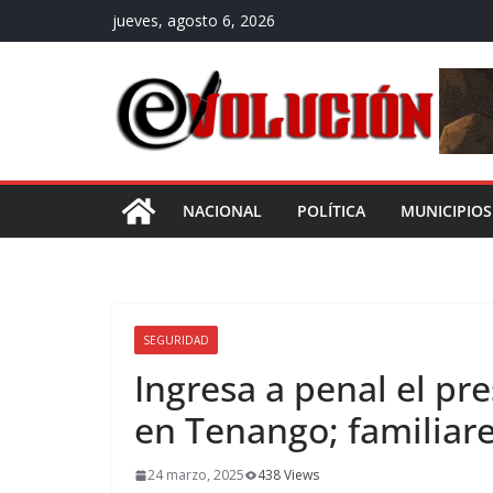
Saltar
jueves, agosto 6, 2026
al
contenido
NACIONAL
POLÍTICA
MUNICIPIOS
SEGURIDAD
Ingresa a penal el pr
en Tenango; familiare
24 marzo, 2025
438 Views