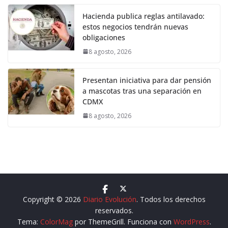
Hacienda publica reglas antilavado:
estos negocios tendrán nuevas
obligaciones
8 agosto, 2026
Presentan iniciativa para dar pensión
a mascotas tras una separación en
CDMX
8 agosto, 2026
Copyright © 2026
Diario Evolución
. Todos los derechos
reservados.
Tema:
ColorMag
por ThemeGrill. Funciona con
WordPress
.