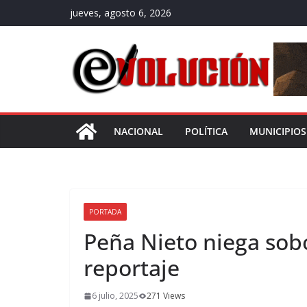
Saltar
jueves, agosto 6, 2026
al
contenido
NACIONAL
POLÍTICA
MUNICIPIOS
PORTADA
Peña Nieto niega sob
reportaje
6 julio, 2025
271 Views