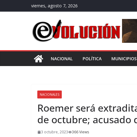
Saltar
viernes, agosto 7, 2026
al
contenido
NACIONAL
POLÍTICA
MUNICIPIOS
NACIONALES
Roemer será extradit
de octubre; acusado 
3 octubre, 2023
366 Views