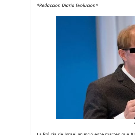
*Redacción Diario Evolución*
La
Policía de Israel
anunció este martes que
A