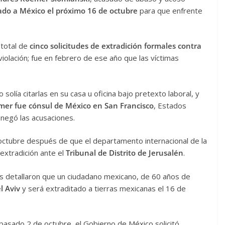
tado a México el próximo 16 de octubre
para que enfrente
 total de
cinco solicitudes de extradición formales contra
iolación; fue en febrero de ese año que las víctimas
solía citarlas en su casa u oficina bajo pretexto laboral, y
er fue cónsul de México en San Francisco
, Estados
 negó las acusaciones.
 octubre después de que el departamento internacional de la
 extradición ante el
Tribunal de Distrito de Jerusalén
.
íes detallaron que un ciudadano mexicano, de 60 años de
l Aviv
y será extraditado a tierras mexicanas el 16 de
pasado 2 de octubre, el Gobierno de México solicitó