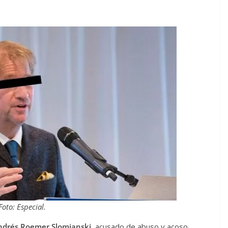
Foto: Especial.
ndrés Roemer Slomianski
, acusado de abuso y acoso