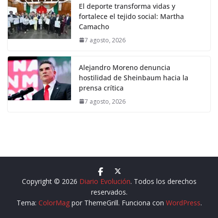
El deporte transforma vidas y
fortalece el tejido social: Martha
Camacho
7 agosto, 2026
Alejandro Moreno denuncia
hostilidad de Sheinbaum hacia la
prensa crítica
7 agosto, 2026
Copyright © 2026
Diario Evolución
. Todos los derechos
reservados.
Tema:
ColorMag
por ThemeGrill. Funciona con
WordPress
.