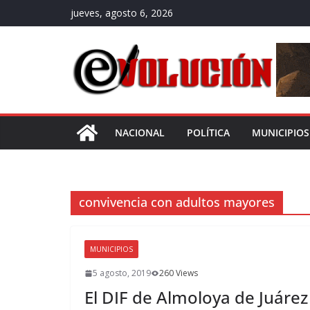
Saltar
jueves, agosto 6, 2026
al
contenido
NACIONAL
POLÍTICA
MUNICIPIOS
convivencia con adultos mayores
MUNICIPIOS
5 agosto, 2019
260 Views
El DIF de Almoloya de Juáre